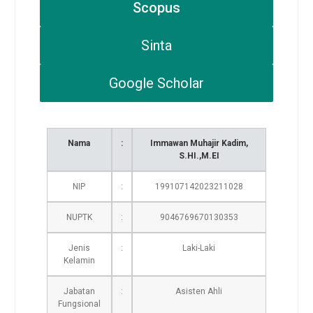
Scopus
Sinta
Google Scholar
Nama
:
Immawan Muhajir Kadim,
S.HI.,M.EI
NIP
:
199107142023211028
NUPTK
:
9046769670130353
Jenis
:
Laki-Laki
Kelamin
Jabatan
:
Asisten Ahli
Fungsional