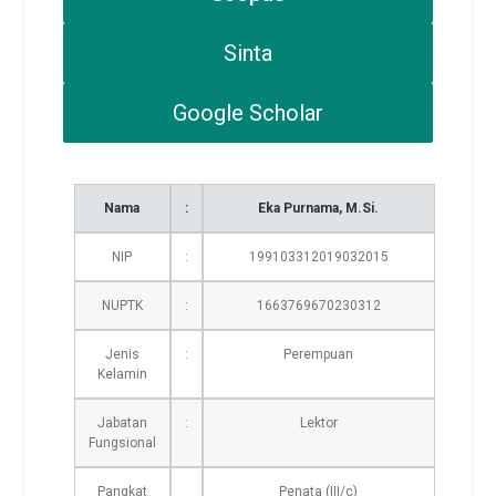
Sinta
Google Scholar
Nama
:
Eka Purnama, M.Si.
NIP
:
199103312019032015
NUPTK
:
1663769670230312
Jenis
:
Perempuan
Kelamin
Jabatan
:
Lektor
Fungsional
Pangkat
Penata (III/c)