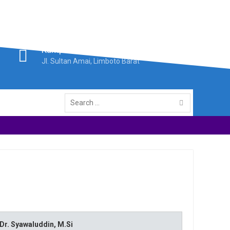
Kampus II IAIN Sultan Amai Gorontalo
Jl. Sultan Amai, Limboto Barat
Search
for:
Dr. Syawaluddin, M.Si