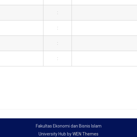
:
:
:
:
Fakultas Ekonomi dan Bisnis Islam
University Hub by
WEN Themes