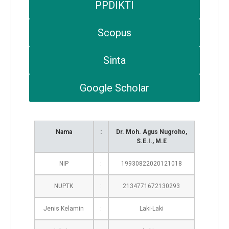
PPDIKTI
Scopus
Sinta
Google Scholar
Nama
:
Dr. Moh. Agus Nugroho,
S.E.I., M.E
NIP
:
19930822020121018
NUPTK
:
2134771672130293
Jenis Kelamin
:
Laki-Laki