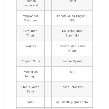
Jabatan
:
Lektor
Fungsional
Pangkat dan
Penata Muda Tingkat I
Golongan
(III/b)
Perguruan
:
IAIN Sultan Amai
Tinggi
Gorontalo
Fakultas
:
Ekonomi dan Bisnis
Islam
Program Studi
:
Ekonomi Syariah
Pendidikan
:
S-3
Tertinggi
Status Ikatan
:
Dosen Tetap PNS
Kerja
Email
:
aguslee02@gmail.com